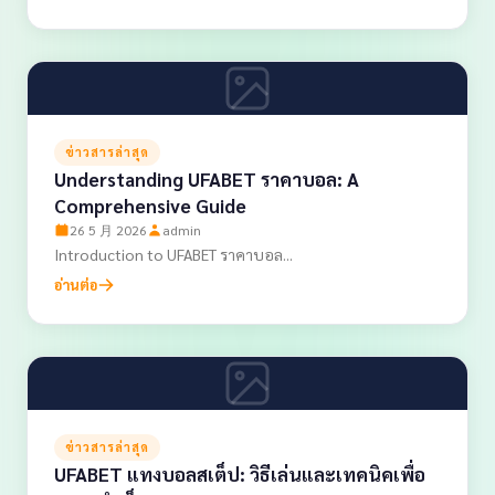
ข่าวสารล่าสุด
Understanding UFABET ราคาบอล: A
Comprehensive Guide
26 5 月 2026
admin
Introduction to UFABET ราคาบอล...
อ่านต่อ
ข่าวสารล่าสุด
UFABET แทงบอลสเต็ป: วิธีเล่นและเทคนิคเพื่อ