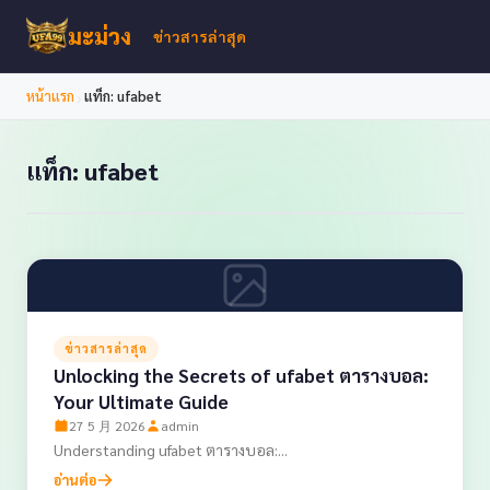
มะม่วง
ข่าวสารล่าสุด
›
หน้าแรก
แท็ก: ufabet
แท็ก: ufabet
ข่าวสารล่าสุด
Unlocking the Secrets of ufabet ตารางบอล:
Your Ultimate Guide
27 5 月 2026
admin
Understanding ufabet ตารางบอล:...
อ่านต่อ