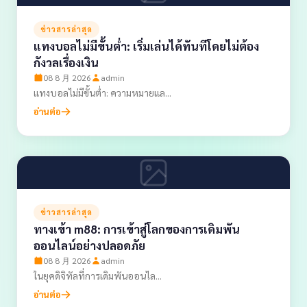
ข่าวสารล่าสุด
แทงบอลไม่มีขั้นต่ำ: เริ่มเล่นได้ทันทีโดยไม่ต้อง
กังวลเรื่องเงิน
08 8 月 2026
admin
แทงบอลไม่มีขั้นต่ำ: ความหมายแล...
อ่านต่อ
ข่าวสารล่าสุด
ทางเข้า m88: การเข้าสู่โลกของการเดิมพัน
ออนไลน์อย่างปลอดภัย
08 8 月 2026
admin
ในยุคดิจิทัลที่การเดิมพันออนไล...
อ่านต่อ