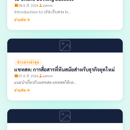
08 8 月 2026
admin
Introduction to UFA เว็บตรง In...
อ่านต่อ
ข่าวสารล่าสุด
แชทสด: การสื่อสารที่ทันสมัยสำหรับธุรกิจยุคใหม่
07 8 月 2026
admin
แนะนำเกี่ยวกับแชทสด แชทสดได้กล...
อ่านต่อ