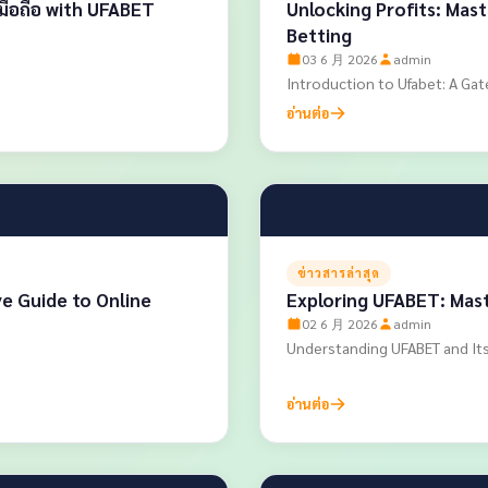
ือถือ with UFABET
Unlocking Profits: Mas
Betting
03 6 月 2026
admin
Introduction to Ufabet: A Gate
อ่านต่อ
ข่าวสารล่าสุด
e Guide to Online
Exploring UFABET: Mas
02 6 月 2026
admin
Understanding UFABET and Its 
อ่านต่อ