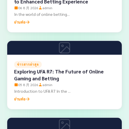
to Enhanced Betting Experience
06 8 月 2026
admin
In the world of online betting...
อ่านต่อ
ข่าวสารล่าสุด
Exploring UFA R7: The Future of Online
Gaming and Betting
05 8 月 2026
admin
Introduction to UFA R7 In the ...
อ่านต่อ