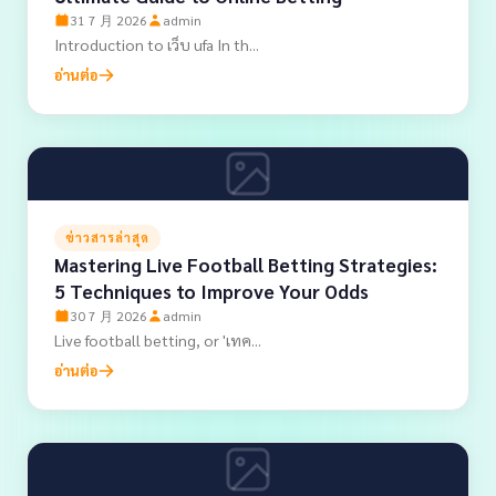
31 7 月 2026
admin
Introduction to เว็บ ufa In th...
อ่านต่อ
ข่าวสารล่าสุด
Mastering Live Football Betting Strategies:
5 Techniques to Improve Your Odds
30 7 月 2026
admin
Live football betting, or 'เทค...
อ่านต่อ