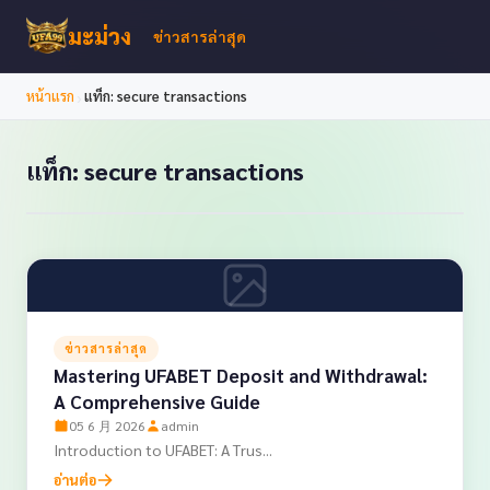
มะม่วง
ข่าวสารล่าสุด
›
หน้าแรก
แท็ก: secure transactions
แท็ก: secure transactions
ข่าวสารล่าสุด
Mastering UFABET Deposit and Withdrawal:
A Comprehensive Guide
05 6 月 2026
admin
Introduction to UFABET: A Trus...
อ่านต่อ