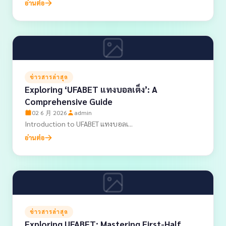
อ่านต่อ
ข่าวสารล่าสุด
Exploring ‘UFABET แทงบอลเต็ง’: A
Comprehensive Guide
02 6 月 2026
admin
Introduction to UFABET แทงบอลเ...
อ่านต่อ
ข่าวสารล่าสุด
Exploring UFABET: Mastering First-Half