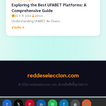
Exploring the Best UFABET Platforms: A
Comprehensive Guide
22 5 月 2026
admin
Understanding UFABET: An Overv...
อ่านต่อ
reddeseleccion.com
© 2026 reddeseleccion.com. สงวนลิขสิทธิ์ทุกประการ
f
𝕏
P
in
W
T
@