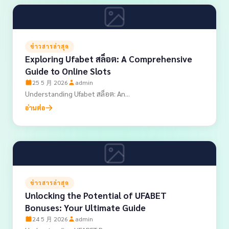
ข่าวสารล่าสุด
Exploring Ufabet สล็อต: A Comprehensive
Guide to Online Slots
25 5 月 2026
admin
Understanding Ufabet สล็อต: An...
อ่านต่อ
ข่าวสารล่าสุด
Unlocking the Potential of UFABET
Bonuses: Your Ultimate Guide
24 5 月 2026
admin