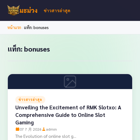
มะม่วง
ข่าวสารล่าสุด
›
หน้าแรก
แท็ก: bonuses
แท็ก: bonuses
ข่าวสารล่าสุด
Unveiling the Excitement of RMK Slotxo: A
Comprehensive Guide to Online Slot
Gaming
07 7 月 2026
admin
The Evolution of online slot g...