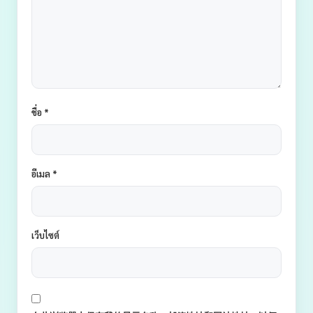
ชื่อ
*
อีเมล
*
เว็บไซต์