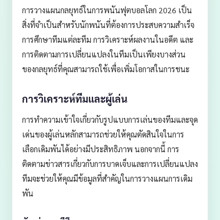
การวางแผนกลยุทธ์ในการพนันฟุตบอลโลก 2026 เป็น
สิ่งที่จำเป็นสำหรับนักพนันที่ต้องการประสบความสำเร็จ
การศึกษาทีมแต่ละทีม การวิเคราะห์ผลงานในอดีต และ
การติดตามการเปลี่ยนแปลงในทีมเป็นเพียงบางส่วน
ของกลยุทธ์ที่คุณสามารถใช้เพื่อเพิ่มโอกาสในการชนะ
การวิเคราะห์ทีมและผู้เล่น
การทำความเข้าใจเกี่ยวกับรูปแบบการเล่นของทีมและจุด
เด่นของผู้เล่นหลักสามารถช่วยให้คุณตัดสินใจในการ
เลือกเดิมพันได้อย่างมีประสิทธิภาพ นอกจากนี้ การ
ติดตามข่าวสารเกี่ยวกับการบาดเจ็บและการเปลี่ยนแปลง
ทีมจะช่วยให้คุณมีข้อมูลที่สำคัญในการวางแผนการเดิม
พัน