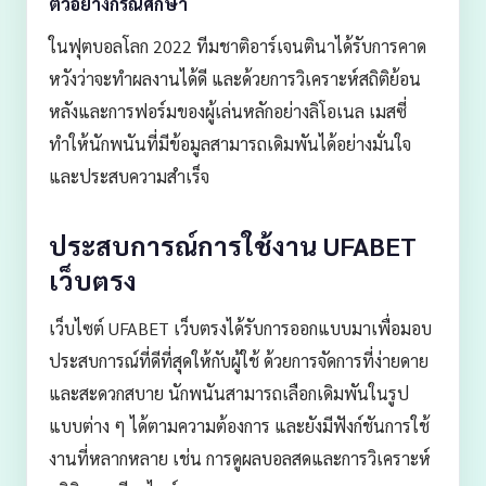
ตัวอย่างกรณีศึกษา
ในฟุตบอลโลก 2022 ทีมชาติอาร์เจนตินาได้รับการคาด
หวังว่าจะทำผลงานได้ดี และด้วยการวิเคราะห์สถิติย้อน
หลังและการฟอร์มของผู้เล่นหลักอย่างลิโอเนล เมสซี่
ทำให้นักพนันที่มีข้อมูลสามารถเดิมพันได้อย่างมั่นใจ
และประสบความสำเร็จ
ประสบการณ์การใช้งาน UFABET
เว็บตรง
เว็บไซต์ UFABET เว็บตรงได้รับการออกแบบมาเพื่อมอบ
ประสบการณ์ที่ดีที่สุดให้กับผู้ใช้ ด้วยการจัดการที่ง่ายดาย
และสะดวกสบาย นักพนันสามารถเลือกเดิมพันในรูป
แบบต่าง ๆ ได้ตามความต้องการ และยังมีฟังก์ชันการใช้
งานที่หลากหลาย เช่น การดูผลบอลสดและการวิเคราะห์