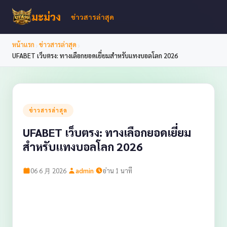
มะม่วง
ข่าวสารล่าสุด
›
›
หน้าแรก
ข่าวสารล่าสุด
UFABET เว็บตรง: ทางเลือกยอดเยี่ยมสำหรับแทงบอลโลก 2026
ข่าวสารล่าสุด
UFABET เว็บตรง: ทางเลือกยอดเยี่ยม
สำหรับแทงบอลโลก 2026
·
·
06 6 月 2026
admin
อ่าน 1 นาที