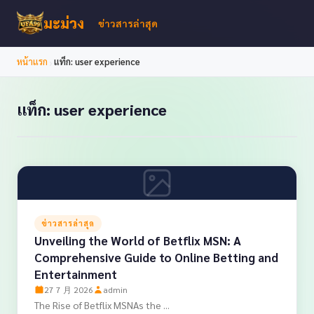
มะม่วง
ข่าวสารล่าสุด
›
หน้าแรก
แท็ก: user experience
แท็ก: user experience
ข่าวสารล่าสุด
Unveiling the World of Betflix MSN: A
Comprehensive Guide to Online Betting and
Entertainment
27 7 月 2026
admin
The Rise of Betflix MSNAs the ...