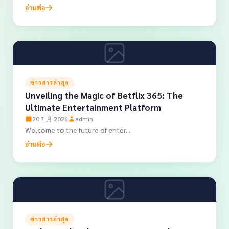
อ่านต่อ
ข่าวสารล่าสุด
Unveiling the Magic of Betflix 365: The
Ultimate Entertainment Platform
20 7 月 2026
admin
Welcome to the future of enter...
อ่านต่อ
ข่าวสารล่าสุด