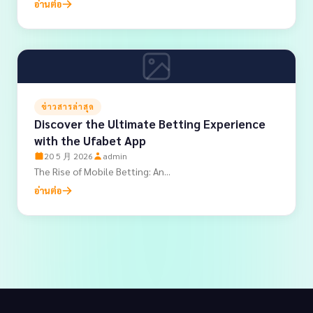
อ่านต่อ
ข่าวสารล่าสุด
Discover the Ultimate Betting Experience
with the Ufabet App
20 5 月 2026
admin
The Rise of Mobile Betting: An...
อ่านต่อ