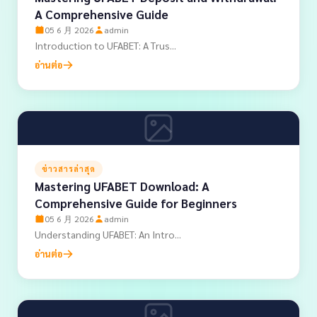
A Comprehensive Guide
05 6 月 2026
admin
Introduction to UFABET: A Trus...
อ่านต่อ
ข่าวสารล่าสุด
Mastering UFABET Download: A
Comprehensive Guide for Beginners
05 6 月 2026
admin
Understanding UFABET: An Intro...
อ่านต่อ