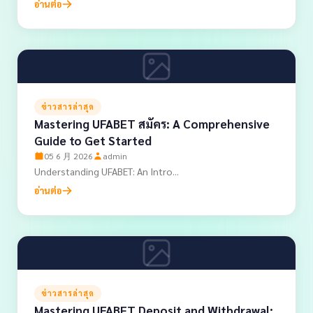
อ่านต่อ
ข่าวสารล่าสุด
Mastering UFABET สมัคร: A Comprehensive
Guide to Get Started
05 6 月 2026
admin
Understanding UFABET: An Intro...
อ่านต่อ
ข่าวสารล่าสุด
Mastering UFABET Deposit and Withdrawal: