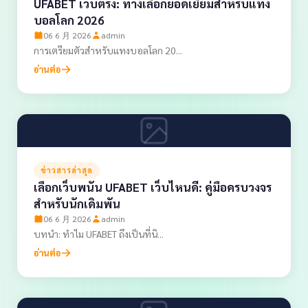
UFABET เว็บตรง: ทางเลือกยอดเยี่ยมสำหรับแทง
บอลโลก 2026
06 6 月 2026
admin
การเตรียมตัวสำหรับแทงบอลโลก 20...
อ่านต่อ
ข่าวสารล่าสุด
เลือกเว็บพนัน UFABET เว็บไหนดี: คู่มือครบวงจร
สำหรับนักเดิมพัน
06 6 月 2026
admin
บทนำ: ทำไม UFABET ถึงเป็นที่นิ...
อ่านต่อ