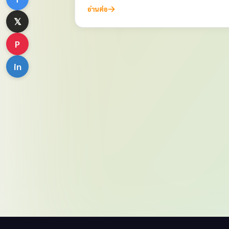
อ่านต่อ
𝕏
P
in