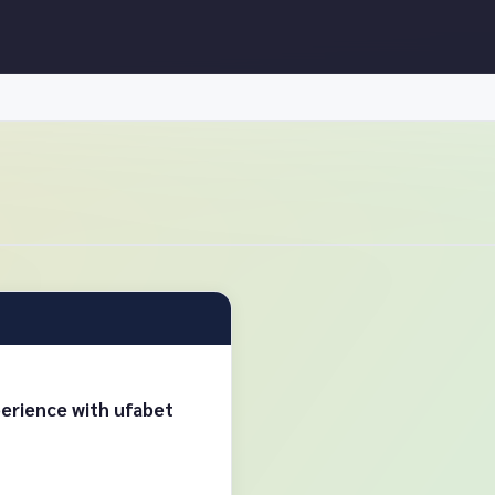
erience with ufabet