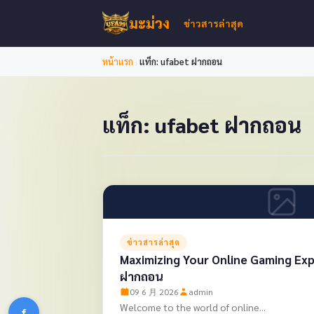
มะม่วง
ข่าวสารล่าสุด
›
หน้าแรก
แท็ก: ufabet ฝากถอน
แท็ก: ufabet ฝากถอน
ข่าวสารล่าสุด
Maximizing Your Online Gaming Exp
ฝากถอน
09 6 月 2026
admin
Welcome to the world of online...
f