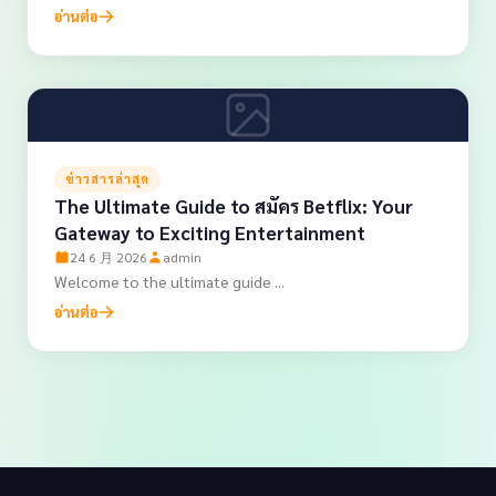
อ่านต่อ
ข่าวสารล่าสุด
The Ultimate Guide to สมัคร Betflix: Your
Gateway to Exciting Entertainment
24 6 月 2026
admin
Welcome to the ultimate guide ...
อ่านต่อ