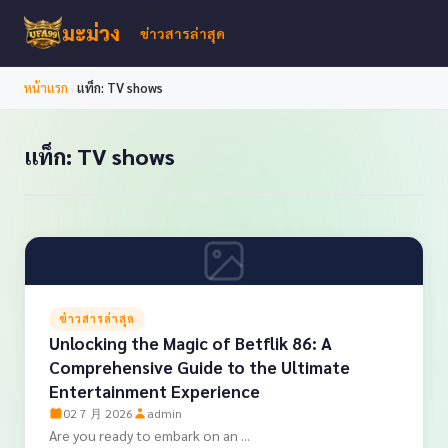
มะม่วง
ข่าวสารล่าสุด
›
หน้าแรก
แท็ก: TV shows
แท็ก: TV shows
ข่าวสารล่าสุด
Unlocking the Magic of Betflik 86: A
Comprehensive Guide to the Ultimate
Entertainment Experience
02 7 月 2026
admin
Are you ready to embark on an ...