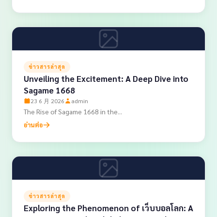
ข่าวสารล่าสุด
Unveiling the Excitement: A Deep Dive into
Sagame 1668
23 6 月 2026
admin
The Rise of Sagame 1668 in the...
อ่านต่อ
ข่าวสารล่าสุด
Exploring the Phenomenon of เว็บบอลโลก: A