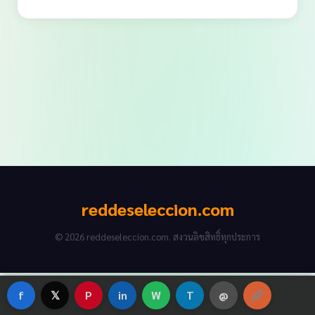
reddeseleccion.com
© 2026 reddeseleccion.com. สงวนลิขสิทธิ์ทุกประการ
f
𝕏
P
in
W
T
@