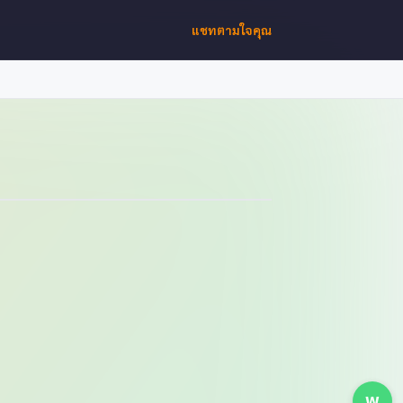
แชทตามใจคุณ
W