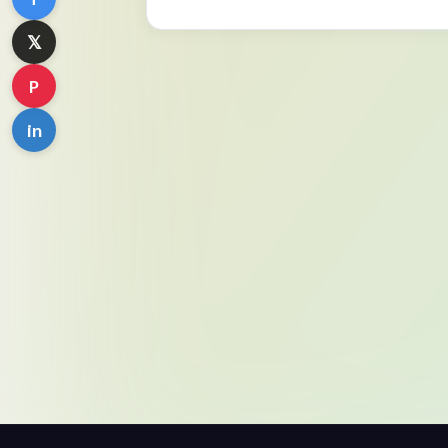
𝕏
P
in