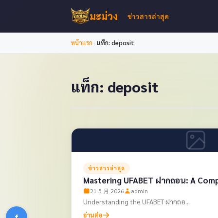
มะม่วง
ข่าวสารล่าสุด
›
หน้าแรก
แท็ก: deposit
แท็ก: deposit
ข่าวสารล่าสุด
Mastering UFABET ฝากถอน: A Comp
21 5 月 2026
admin
Understanding the UFABET ฝากถอ...
อ่านต่อ
f