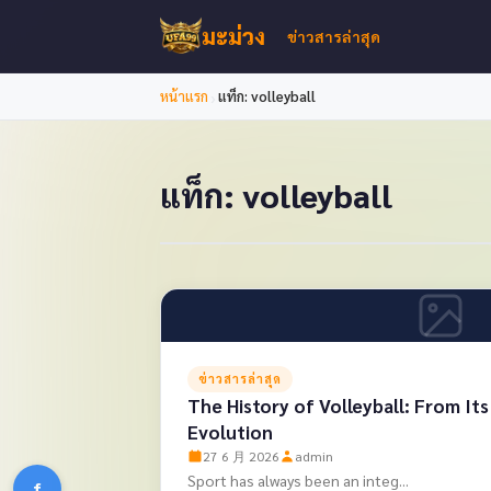
มะม่วง
ข่าวสารล่าสุด
›
หน้าแรก
แท็ก: volleyball
แท็ก: volleyball
ข่าวสารล่าสุด
The History of Volleyball: From It
Evolution
27 6 月 2026
admin
Sport has always been an integ...
f