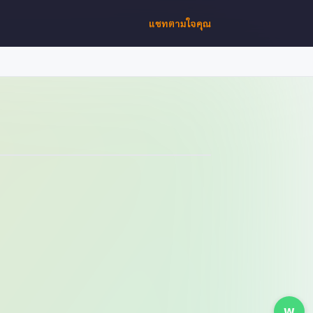
แชทตามใจคุณ
W