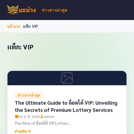
มะม่วง
ข่าวสารล่าสุด
›
หน้าแรก
แท็ก: VIP
แท็ก: VIP
ข่าวสารล่าสุด
The Ultimate Guide to ล็อตโต้ VIP: Unveiling
the Secrets of Premium Lottery Services
26 6 月 2026
admin
The Rise of ล็อตโต้ VIPLotteri...
อ่านต่อ