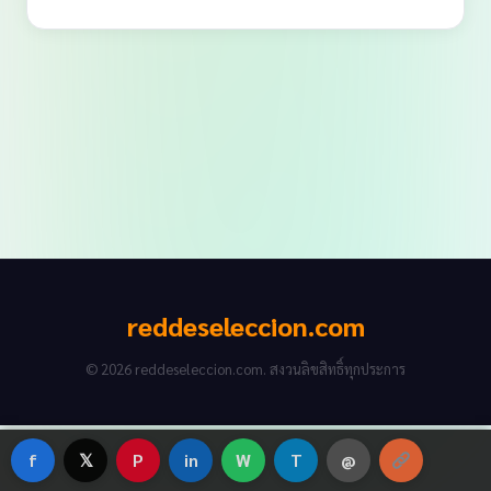
reddeseleccion.com
© 2026 reddeseleccion.com. สงวนลิขสิทธิ์ทุกประการ
f
𝕏
P
in
W
T
@