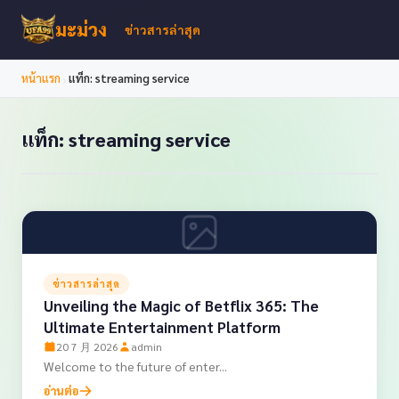
มะม่วง
ข่าวสารล่าสุด
›
หน้าแรก
แท็ก: streaming service
แท็ก: streaming service
ข่าวสารล่าสุด
Unveiling the Magic of Betflix 365: The
Ultimate Entertainment Platform
20 7 月 2026
admin
Welcome to the future of enter...
อ่านต่อ