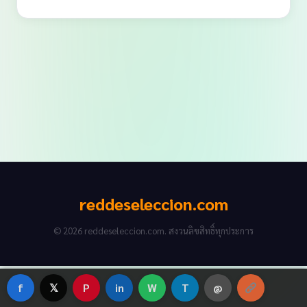
reddeseleccion.com
© 2026 reddeseleccion.com. สงวนลิขสิทธิ์ทุกประการ
f
𝕏
P
in
W
T
@