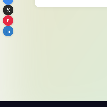
𝕏
P
in