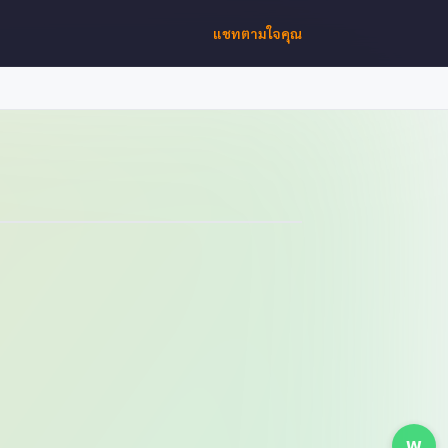
แชทตามใจคุณ
W