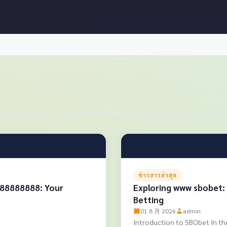
ข่าวสารล่าสุด
 88888888: Your
Exploring www sbobet:
Betting
01 8 月 2026
admin
Introduction to SBObet In the 