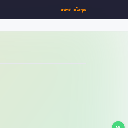
แชทตามใจคุณ
W