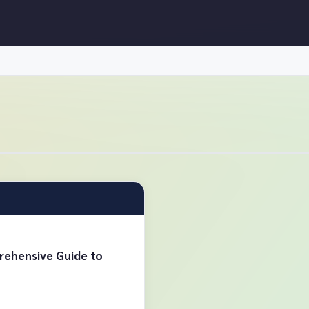
rehensive Guide to