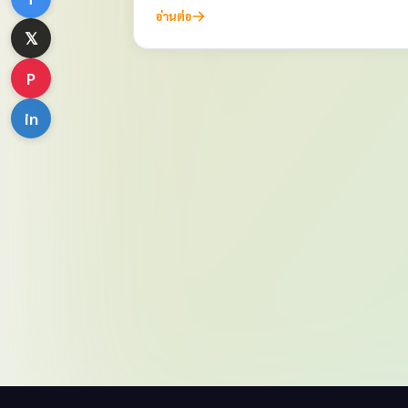
อ่านต่อ
𝕏
P
in