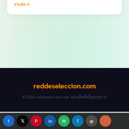
อ่านต่อ
reddeseleccion.com
© 2026 reddeseleccion.com. สงวนลิขสิทธิ์ทุกประการ
f
𝕏
P
in
W
T
@