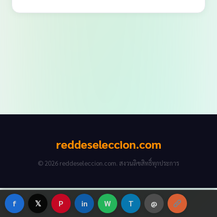
reddeseleccion.com
© 2026 reddeseleccion.com. สงวนลิขสิทธิ์ทุกประการ
f
𝕏
P
in
W
T
@