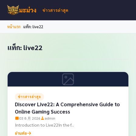
มะม่วง
ข่าวสารล่าสุด
›
หน้าแรก
แท็ก: live22
แท็ก: live22
ข่าวสารล่าสุด
Discover Live22: A Comprehensive Guide to
Online Gaming Success
03 8 月 2026
admin
Introduction to Live22In the f...
อ่านต่อ