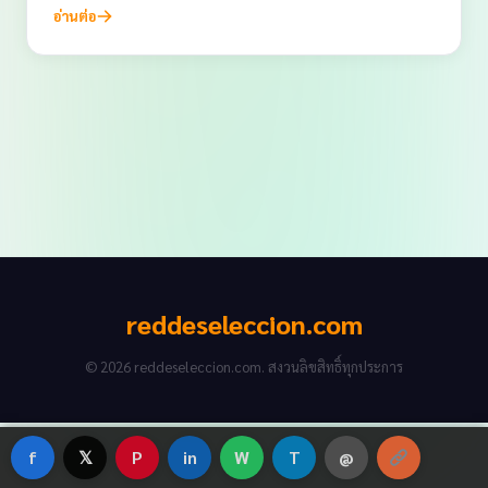
อ่านต่อ
reddeseleccion.com
© 2026 reddeseleccion.com. สงวนลิขสิทธิ์ทุกประการ
f
𝕏
P
in
W
T
@