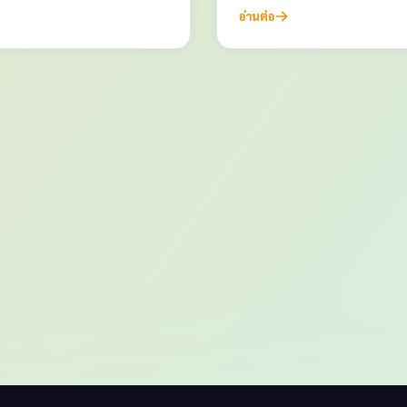
อ่านต่อ