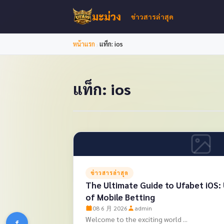
มะม่วง
ข่าวสารล่าสุด
›
หน้าแรก
แท็ก: ios
แท็ก: ios
ข่าวสารล่าสุด
The Ultimate Guide to Ufabet iOS:
of Mobile Betting
08 6 月 2026
admin
Welcome to the exciting world ...
f