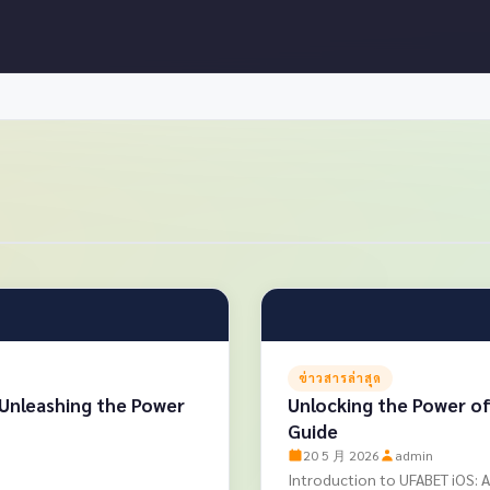
ข่าวสารล่าสุด
 Unleashing the Power
Unlocking the Power o
Guide
20 5 月 2026
admin
Introduction to UFABET iOS: A 