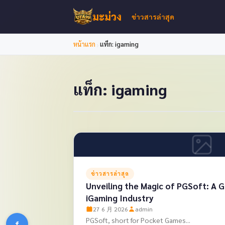
มะม่วง
ข่าวสารล่าสุด
›
หน้าแรก
แท็ก: igaming
แท็ก: igaming
ข่าวสารล่าสุด
Unveiling the Magic of PGSoft: A 
iGaming Industry
27 6 月 2026
admin
PGSoft, short for Pocket Games...
f