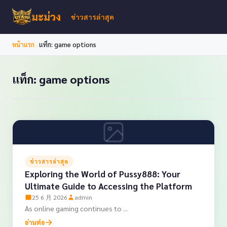
มะม่วง
ข่าวสารล่าสุด
›
หน้าแรก
แท็ก: game options
แท็ก: game options
ข่าวสารล่าสุด
Exploring the World of Pussy888: Your
Ultimate Guide to Accessing the Platform
25 6 月 2026
admin
As online gaming continues to ...
อ่านต่อ