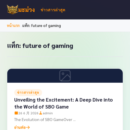
มะม่วง
ข่าวสารล่าสุด
›
หน้าแรก
แท็ก: future of gaming
แท็ก: future of gaming
ข่าวสารล่าสุด
Unveiling the Excitement: A Deep Dive into
the World of SBO Game
26 6 月 2026
admin
The Evolution of SBO GameOver ...
อ่านต่อ