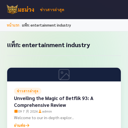
มะม่วง
ข่าวสารล่าสุด
›
หน้าแรก
แท็ก: entertainment industry
แท็ก: entertainment industry
ข่าวสารล่าสุด
Unveiling the Magic of Betflik 93: A
Comprehensive Review
09 7 月 2026
admin
Welcome to our in-depth explor...
อ่านต่อ