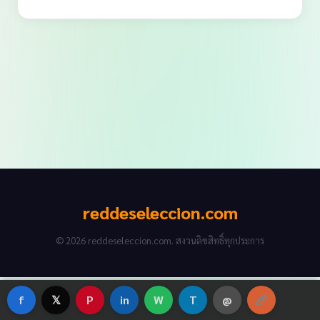
reddeseleccion.com
© 2026 reddeseleccion.com. สงวนลิขสิทธิ์ทุกประการ
f
𝕏
P
in
W
T
@