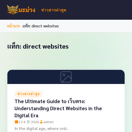
มะม่วง
ข่าวสารล่าสุด
›
หน้าแรก
แท็ก: direct websites
แท็ก: direct websites
ข่าวสารล่าสุด
The Ultimate Guide to เว็บตรง:
Understanding Direct Websites in the
Digital Era
13 6 月 2026
admin
In the digital age, where onli...