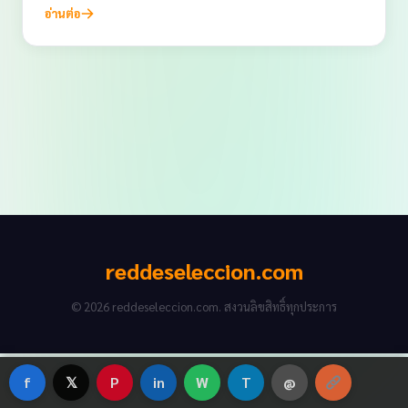
อ่านต่อ
reddeseleccion.com
© 2026 reddeseleccion.com. สงวนลิขสิทธิ์ทุกประการ
f
𝕏
P
in
W
T
@