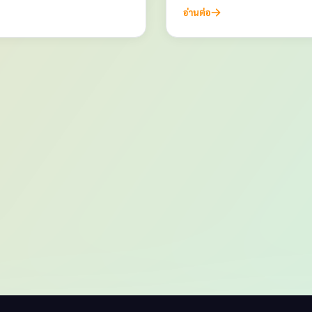
อ่านต่อ