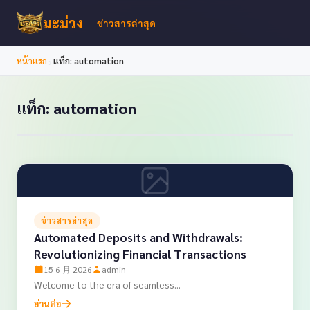
มะม่วง
ข่าวสารล่าสุด
›
หน้าแรก
แท็ก: automation
แท็ก: automation
ข่าวสารล่าสุด
Automated Deposits and Withdrawals:
Revolutionizing Financial Transactions
15 6 月 2026
admin
Welcome to the era of seamless...
อ่านต่อ