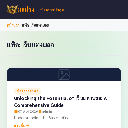
มะม่วง
ข่าวสารล่าสุด
›
หน้าแรก
แท็ก: เว็บแทงบอล
แท็ก: เว็บแทงบอล
ข่าวสารล่าสุด
Unlocking the Potential of เว็บแทงบอล: A
Comprehensive Guide
07 6 月 2026
admin
Understanding the Basics of เว...
อ่านต่อ