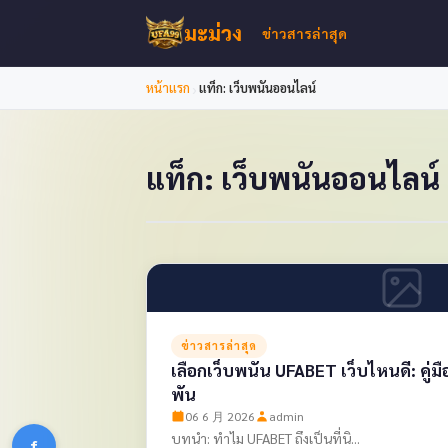
มะม่วง
ข่าวสารล่าสุด
›
หน้าแรก
แท็ก: เว็บพนันออนไลน์
แท็ก: เว็บพนันออนไลน์
ข่าวสารล่าสุด
เลือกเว็บพนัน UFABET เว็บไหนดี: คู่
พัน
06 6 月 2026
admin
บทนำ: ทำไม UFABET ถึงเป็นที่นิ...
f