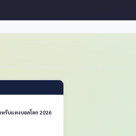
มสำหรับแทงบอลโลก 2026