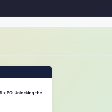
flix PG: Unlocking the