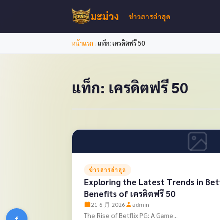
มะม่วง
ข่าวสารล่าสุด
›
หน้าแรก
แท็ก: เครดิตฟรี 50
แท็ก: เครดิตฟรี 50
ข่าวสารล่าสุด
Exploring the Latest Trends in Bet
Benefits of เครดิตฟรี 50
21 6 月 2026
admin
The Rise of Betflix PG: A Game...
f