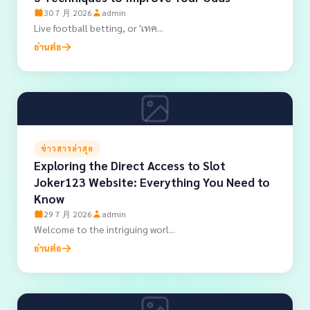
30 7 月 2026
admin
Live football betting, or 'เทค...
อ่านต่อ
ข่าวสารล่าสุด
Exploring the Direct Access to Slot
Joker123 Website: Everything You Need to
Know
29 7 月 2026
admin
Welcome to the intriguing worl...
อ่านต่อ