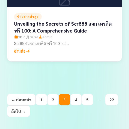
ข่าวสารล่าสุด
Unveiling the Secrets of Scr888 แจก เครดิต
ฟรี 100: A Comprehensive Guide
28 7 月 2026
admin
Scr888 แจก เครดิต ฟรี 100 is a...
อ่านต่อ
การนำ
← ก่อนหน้า
1
2
3
4
5
…
22
ทาง
ถัดไป →
หน้า