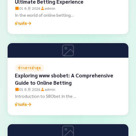
Ultimate Betting Experience
01 8 月 2026
admin
In the world of online betting...
อ่านต่อ
ข่าวสารล่าสุด
Exploring www sbobet: A Comprehensive
Guide to Online Betting
01 8 月 2026
admin
Introduction to SBObet In the ...
อ่านต่อ