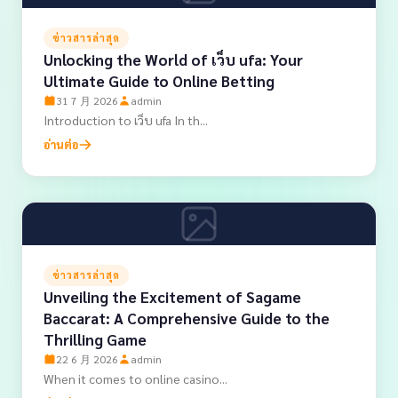
ข่าวสารล่าสุด
Unlocking the World of เว็บ ufa: Your
Ultimate Guide to Online Betting
31 7 月 2026
admin
Introduction to เว็บ ufa In th...
อ่านต่อ
ข่าวสารล่าสุด
Unveiling the Excitement of Sagame
Baccarat: A Comprehensive Guide to the
Thrilling Game
22 6 月 2026
admin
When it comes to online casino...