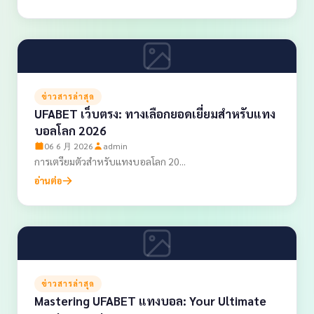
ข่าวสารล่าสุด
UFABET เว็บตรง: ทางเลือกยอดเยี่ยมสำหรับแทง
บอลโลก 2026
06 6 月 2026
admin
การเตรียมตัวสำหรับแทงบอลโลก 20...
อ่านต่อ
ข่าวสารล่าสุด
Mastering UFABET แทงบอล: Your Ultimate