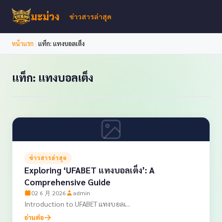
มะม่วง
ข่าวสารล่าสุด
›
หน้าแรก
แท็ก: แทงบอลเต็ง
แท็ก: แทงบอลเต็ง
ข่าวสารล่าสุด
Exploring ‘UFABET แทงบอลเต็ง’: A
Comprehensive Guide
02 6 月 2026
admin
Introduction to UFABET แทงบอลเ...
อ่านต่อ