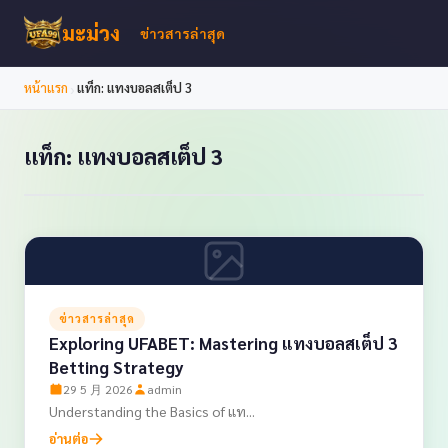
มะม่วง
ข่าวสารล่าสุด
›
หน้าแรก
แท็ก: แทงบอลสเต็ป 3
แท็ก: แทงบอลสเต็ป 3
ข่าวสารล่าสุด
Exploring UFABET: Mastering แทงบอลสเต็ป 3
Betting Strategy
29 5 月 2026
admin
Understanding the Basics of แท...
อ่านต่อ