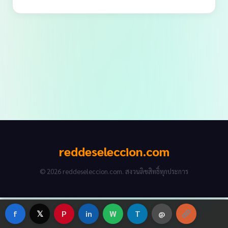
reddeseleccion.com
© 2026 reddeseleccion.com. สงวนลิขสิทธิ์ทุกประการ
f
𝕏
P
in
W
T
@