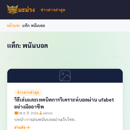
มะม่วง
ข่าวสารล่าสุด
›
หน้าแรก
แท็ก: พนันบอล
แท็ก: พนันบอล
ข่าวสารล่าสุด
วิธีเล่นและเทคนิคการวิเคราะห์บอลผ่าน ufabet
อย่างมืออาชีพ
08 8 月 2026
admin
บทนำ การเล่นพนันบอลผ่านเว็บไซต...
อ่านต่อ